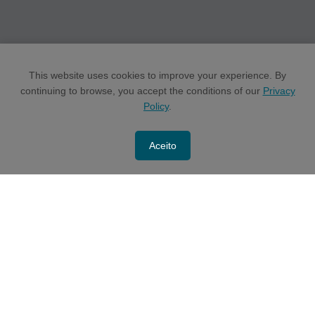
This website uses cookies to improve your experience. By
continuing to browse, you accept the conditions of our
Privacy
Policy
.
Aceito
CONTACT US
POLÍTICAS E MANUAIS -
Access here
As informações contidas neste site têm objetivo exclusivamente informativo e não deve
embasar qualquer decisão de investimento. Este material não constitui uma oferta de venda
ou a solicitação de qualquer oferta de compra de valores mobiliários ou de fundos
administrados pela Latache Gestão de Recursos Ltda. (“Latache” e “Fundos Latache”,
respectivamente), que só pode ser feita no momento em que um destinatário recebe um
memorando confidencial de oferta, documentos de subscrição e regulamentos dos Fundos
Latache, conforme aplicável. Este material não constitui uma recomendação de compra ou
venda de qualquer ativo e não necessariamente representa um investimento que foi feito ou