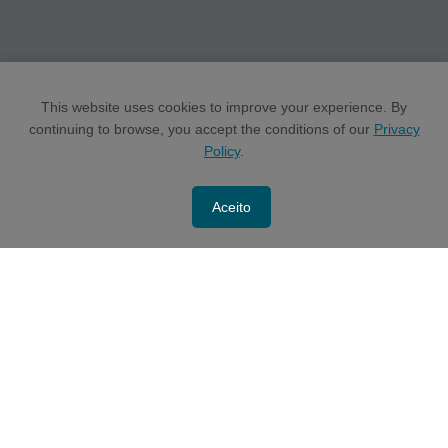
This website uses cookies to improve your experience. By
continuing to browse, you accept the conditions of our
Privacy
Policy
.
Aceito
CONTACT US
POLÍTICAS E MANUAIS -
Access here
As informações contidas neste site têm objetivo exclusivamente informativo e não deve
embasar qualquer decisão de investimento. Este material não constitui uma oferta de venda
ou a solicitação de qualquer oferta de compra de valores mobiliários ou de fundos
administrados pela Latache Gestão de Recursos Ltda. (“Latache” e “Fundos Latache”,
respectivamente), que só pode ser feita no momento em que um destinatário recebe um
memorando confidencial de oferta, documentos de subscrição e regulamentos dos Fundos
Latache, conforme aplicável. Este material não constitui uma recomendação de compra ou
venda de qualquer ativo e não necessariamente representa um investimento que foi feito ou