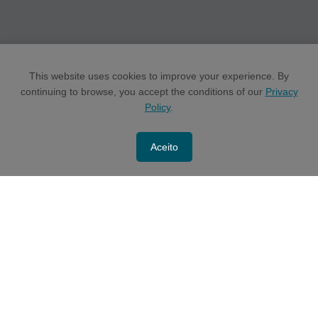
This website uses cookies to improve your experience. By
continuing to browse, you accept the conditions of our
Privacy
Policy
.
Aceito
CONTACT US
POLÍTICAS E MANUAIS -
Access here
As informações contidas neste site têm objetivo exclusivamente informativo e não deve
embasar qualquer decisão de investimento. Este material não constitui uma oferta de venda
ou a solicitação de qualquer oferta de compra de valores mobiliários ou de fundos
administrados pela Latache Gestão de Recursos Ltda. (“Latache” e “Fundos Latache”,
respectivamente), que só pode ser feita no momento em que um destinatário recebe um
memorando confidencial de oferta, documentos de subscrição e regulamentos dos Fundos
Latache, conforme aplicável. Este material não constitui uma recomendação de compra ou
venda de qualquer ativo e não necessariamente representa um investimento que foi feito ou